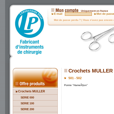
Uniquement en france
E-mail
Mot de pass
Mot de passe perdu ?
|
Vous n’avez pas encore
Crochets MULLER
501 - 502
Pointe "HameÃ§on"
Crochets MULLER
SERIE 000
SERIE 100
SERIE 200