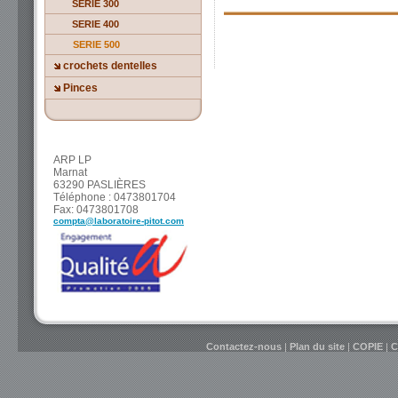
SERIE 300
SERIE 400
SERIE 500
crochets dentelles
Pinces
ARP LP
Marnat
63290 PASLIÈRES
Téléphone : 0473801704
Fax: 0473801708
compta@laboratoire-pitot.com
Contactez-nous
|
Plan du site
|
COPIE
|
C